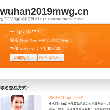
wuhan2019mwg.cn
您正在访问的域名可以转让!This domain name is for sale!
一口价出售中！
域名
wuhan2019mwg.cn
Domain Name:
售价
CNY 3897.00
Listing Price:
立即购买
BUY NOW
>>
>>
域名交易方式：
通过金名网(4.cn) 中介交易
金名网(4.cn)是全球领先的域名交易服务机
简单、安全、专业的第三方服务！ 为了保证交