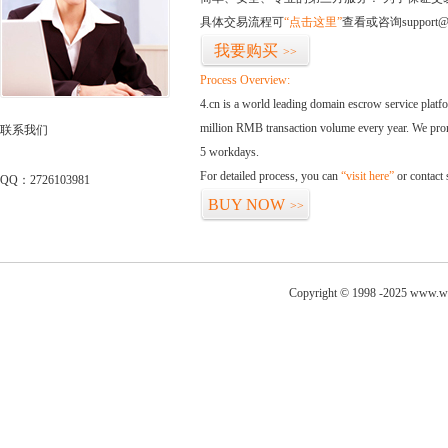
具体交易流程可
“点击这里”
查看或咨询support@
我要购买
>>
Process Overview:
4.cn is a world leading domain escrow service plat
million RMB transaction volume every year. We promi
联系我们
5 workdays.
For detailed process, you can
“visit here”
or contact
QQ：2726103981
BUY NOW
>>
Copyright © 1998 -2025 www.w